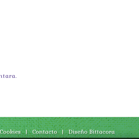
ntara.
 Cookies
|
Contacto
|
Diseño Bittacora